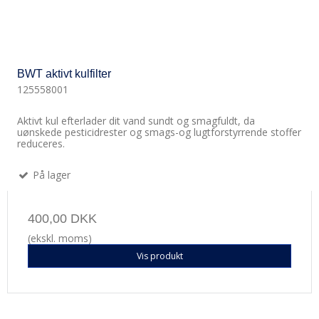
BWT aktivt kulfilter
125558001
Aktivt kul efterlader dit vand sundt og smagfuldt, da
uønskede pesticidrester og smags-​og lugtforstyrrende stoffer
reduceres.
På lager
400,00 DKK
(ekskl. moms)
Vis produkt