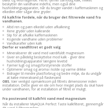
blødt og velsmagende. Filtret fjerner samtidig kalk, hvilket
beskytter din vandhane indefra, men også dine
husholdningsapparater, når du bruger vandet i kaffemaskinen og
elkedlen eller sågar dine gryder.
Få kalkfrie fordele, når du bruger det filtrerede vand fra
vandhanen.
Altid ren og pæn elkedel uden afkalkning
Rene gryder uden kalkrande
Slip for at afkalke kaffemaskinen
Kogende vandhane uden problemer
Vandkarafler uden kalk
Derfor er vandfiltret et godt valg
Mineraliserer dit vand med værdifuldt magnesium
Giver en pålidelig beskyttelse mod kalk - giver dine
husholdningsapparater længere levetid
Fjerner lugt-og smagsforstyrrende stoffer
Optimerer smag og aroma i kolde og varme drikke
Bidrager til mindre plastforbrug og bedre miljø, da du undgår
at købe mineralvand på flaskevand
OBS.
Vær venligst opmærksom på filtrets dimensioner inden
installation. Dette giver en ide om hvor meget plads du skal have
under vandhanen, for at installation af filtret er muligt.
Fra postevand til kalkfrit vand med magnesium
Når du installerer MyAQUA Perfect Taste kalkfilteret, gennemgår
dit vand 3 filtreringstrin: