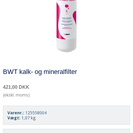
BWT kalk- og mineralfilter
421,00 DKK
(ekskl. moms)
Varenr.:
125558004
Vægt:
1,07
kg.