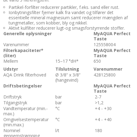
Partikel-forfilter reducerer partikler, f.eks. sand eller rust.
Ionbytningsfilter fjerner kalk fra vandet og tilfører det
essentielle mineral magnesium samt reducerer mængden af
tungmetaller, som kobber, bly og nikkel.
Aktivt kulfilter reducerer lugt-og smagsforstyrrende stoffer.
Generelle oplysninger
MyAQUA Perfect
Taste
Varenummer
125558004
Filterkapaciteter*
MyAQUA Perfect
(liter)
Taste
Mellem
15–17 °dH*
650
Udstyr
Tilslutning
Varenummer
AQA Drink filterhoved
Ø 3/8“ x 3/8“
428125800
(hangevind)
Driftsbetingelser
MyAQUA Perfect
Taste
Driftstryk
bar
2-7
Tilgangstryk
bar
>1,2
Vandtemperatur (min.-
°C
+4 - +30
max.)
Omgivelsestemperatur
°C
+4 - +40
(min.max.)
Nominel
l/t
180
gennemstrømning