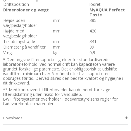
Driftsposition
lodret
Dimensioner og vægt
MyAQUA Perfect
Taste
Højde uden
mm
385
vægbeslag/holder
Højde med
mm
420
vægbeslag/holder
Tilslutningshøjde
mm
341
Diameter på vandfilter
mm
89
Vægt
kg
0,9
* Den angivne filterkapacitet gælder for standardiserede
laboratorieforhold. Ved normal drift kan kapaciteten variere
grundet forskellige parametre. Det er obligatorisk at udskifte
vandfiltret minimum hver 6. måned eller hvis kapaciteten
opbruges før tid. Derved sikres den bedste kvalitet og hygiejne i
dit drikkevand.
** Med kontraventil i filterhovedet kan du nemt foretage
filterudskiftning uden risiko for vandudløb.
BWT filtersystemer overholder Fødevarestyrelsens regler for
fødevarekontaktmaterialer.
Downloads