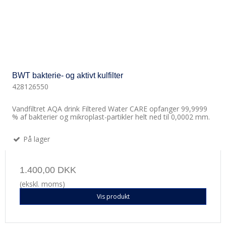
BWT bakterie- og aktivt kulfilter
428126550
Vandfiltret AQA drink Filtered Water CARE opfanger 99,9999
% af bakterier og mikroplast-partikler helt ned til 0,0002 mm.
På lager
1.400,00 DKK
(ekskl. moms)
Vis produkt