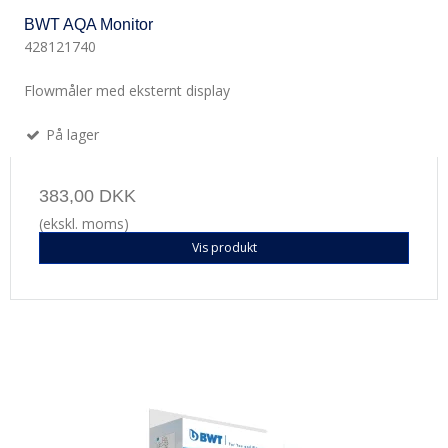
BWT AQA Monitor
428121740
Flowmåler med eksternt display
På lager
383,00 DKK
(ekskl. moms)
Vis produkt