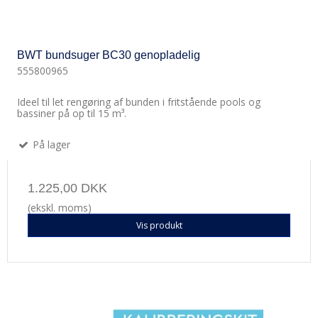
BWT bundsuger BC30 genopladelig
555800965
Ideel til let rengøring af bunden i fritstående pools og
bassiner på op til 15 m³.
På lager
1.225,00 DKK
(ekskl. moms)
Vis produkt