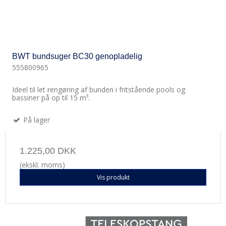
BWT bundsuger BC30 genopladelig
555800965
Ideel til let rengøring af bunden i fritstående pools og
bassiner på op til 15 m³.
På lager
1.225,00 DKK
(ekskl. moms)
Vis produkt