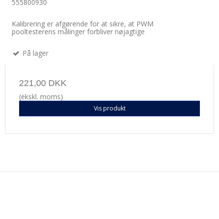
555800930
Kalibrering er afgørende for at sikre, at PWM
pooltesterens målinger forbliver nøjagtige
På lager
221,00 DKK
(ekskl. moms)
Vis produkt