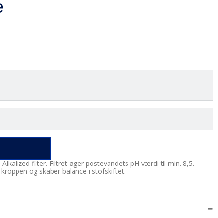
e
lkalized filter. Filtret øger postevandets pH værdi til min. 8,5.
i kroppen og skaber balance i stofskiftet.