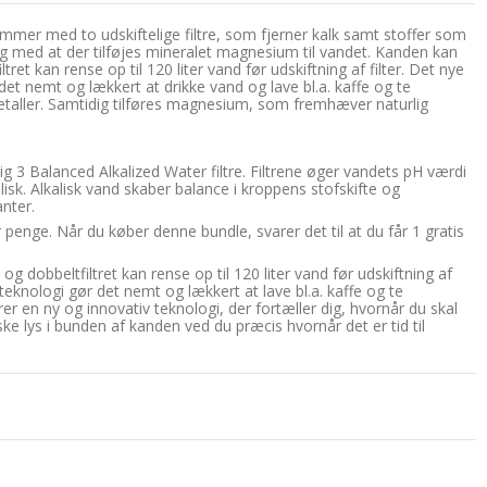
er med to udskiftelige filtre, som fjerner kalk samt stoffer som
ig med at der tilføjes mineralet magnesium til vandet. Kanden kan
ret kan rense op til 120 liter vand før udskiftning af filter. Det nye
et nemt og lækkert at drikke vand og lave bl.a. kaffe og te
taller. Samtidig tilføres magnesium, som fremhæver naturlig
g 3 Balanced Alkalized Water filtre. Filtrene øger vandets pH værdi
kalisk. Alkalisk vand skaber balance i kroppens stofskifte og
nter.
 penge. Når du køber denne bundle, svarer det til at du får 1 gratis
g dobbeltfiltret kan rense op til 120 liter vand før udskiftning af
teknologi gør det nemt og lækkert at lave bl.a. kaffe og te
 en ny og innovativ teknologi, der fortæller dig, hvornår du skal
iske lys i bunden af kanden ved du præcis hvornår det er tid til