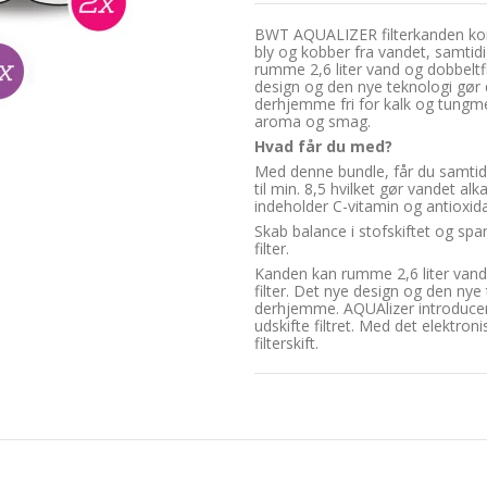
BWT AQUALIZER filterkanden komm
bly og kobber fra vandet, samtid
rumme 2,6 liter vand og dobbeltfilt
design og den nye teknologi gør d
derhjemme fri for kalk og tungme
aroma og smag.
Hvad får du med?
Med denne bundle, får du samtidi
til min. 8,5 hvilket gør vandet al
indeholder C-vitamin og antioxida
Skab balance i stofskiftet og spar
filter.
Kanden kan rumme 2,6 liter vand o
filter. Det nye design og den nye 
derhjemme. AQUAlizer introducerer
udskifte filtret. Med det elektron
filterskift.