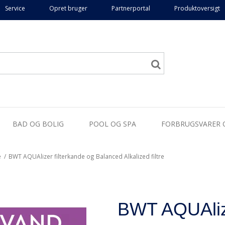
Service
Opret bruger
Partnerportal
Produktoversigt
BAD OG BOLIG
POOL OG SPA
FORBRUGSVARER 
e
/
BWT AQUAlizer filterkande og Balanced Alkalized filtre
BWT AQUAlize