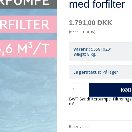
med forfilter
1.791,00 DKK
(ekskl. moms)
Varenr.:
555810201
Vægt:
8
kg.
Lagerstatus:
På lager
KØB
BWT Sandfilterpumpe. Filtreringska
m³.
Beskrivelse