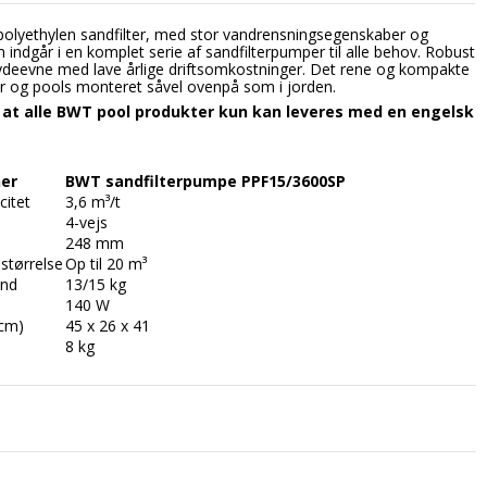
polyethylen sandfilter, med stor vandrensningsegenskaber og
indgår i en komplet serie af sandfilterpumper til alle behov. Robust
 ydeevne med lave årlige driftsomkostninger. Det rene og kompakte
ner og pools monteret såvel ovenpå som i jorden.
at alle BWT pool produkter kun kan leveres med en engelsk
ner
BWT sandfilterpumpe PPF15/3600SP
citet
3,6 m³/t
4-vejs
248 mm
størrelse
Op til 20 m³
nd
13/15 kg
140 W
cm)
45 x 26 x 41
8 kg