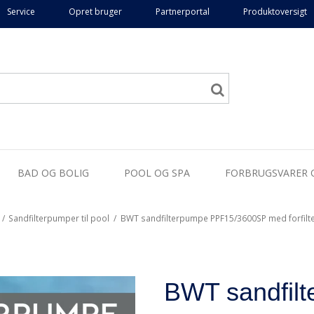
Service
Opret bruger
Partnerportal
Produktoversigt
BAD OG BOLIG
POOL OG SPA
FORBRUGSVARER 
/
Sandfilterpumper til pool
/
BWT sandfilterpumpe PPF15/3600SP med forfilt
BWT sandfil