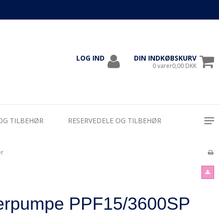
LOG IND
DIN INDKØBSKURV
1000
0 varer0,00 DKK
OG TILBEHØR
RESERVEDELE OG TILBEHØR
er
terpumpe PPF15/3600SP