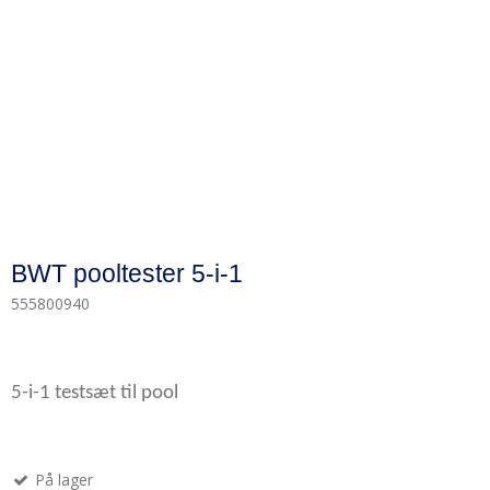
BWT pooltester 5-i-1
555800940
5-i-1 testsæt til pool
På lager