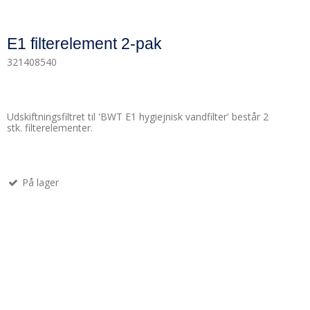
E1 filterelement 2-pak
321408540
Udskiftningsfiltret til 'BWT E1 hygiejnisk vandfilter' består 2
stk. filterelementer.
På lager