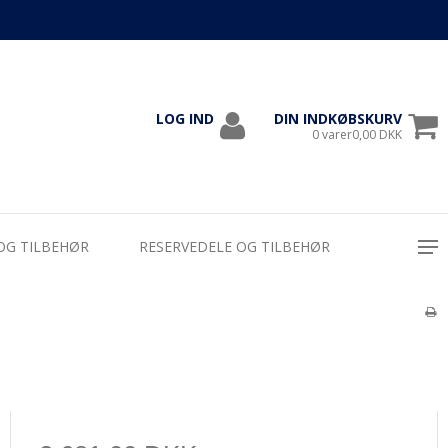
LOG IND
DIN INDKØBSKURV
1000
0 varer0,00 DKK
OG TILBEHØR
RESERVEDELE OG TILBEHØR