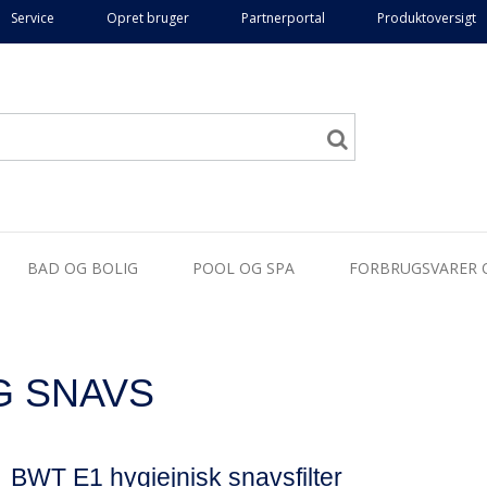
Service
Opret bruger
Partnerportal
Produktoversigt
BAD OG BOLIG
POOL OG SPA
FORBRUGSVARER 
G SNAVS
BWT E1 hygiejnisk snavsfilter