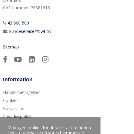
Danmark
CVR-nummer
:
76381615
43 600 500
:
kundeservice@bwt.dk
Sitemap
Information
Handelsbetingelser
Cookies
Kontakt os
Privatlivspolitik
Vi bruger cookies for at sikre, at du får den
bedste oplevelse på vores hjemmeside.