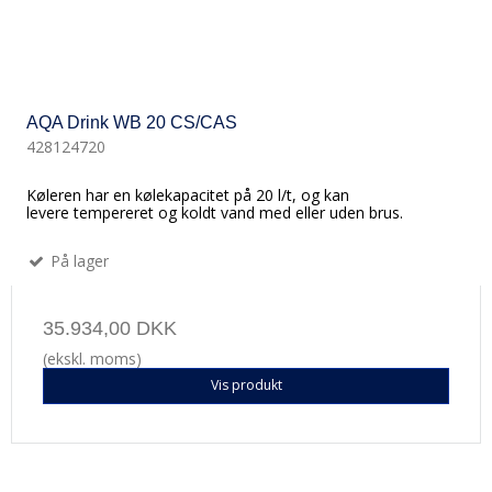
AQA Drink WB 20 CS/CAS
428124720
Køleren har en kølekapacitet på 20 l/t, og kan
levere tempereret og koldt vand med eller uden brus.
På lager
35.934,00 DKK
(ekskl. moms)
Vis produkt