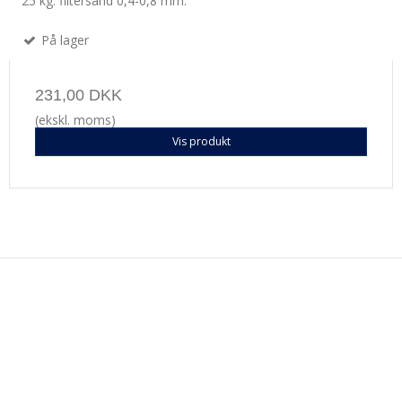
25 kg. filtersand 0,4-0,8 mm.
På lager
231,00 DKK
(ekskl. moms)
Vis produkt