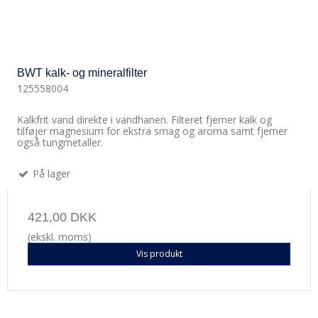
BWT kalk- og mineralfilter
125558004
Kalkfrit vand direkte i vandhanen. Filteret fjerner kalk og
tilføjer magnesium for ekstra smag og aroma samt fjerner
også tungmetaller.
På lager
421,00 DKK
(ekskl. moms)
Vis produkt