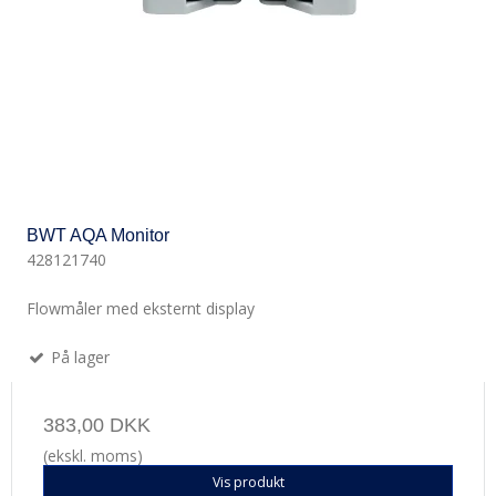
BWT AQA Monitor
428121740
Flowmåler med eksternt display
På lager
383,00 DKK
(ekskl. moms)
Vis produkt