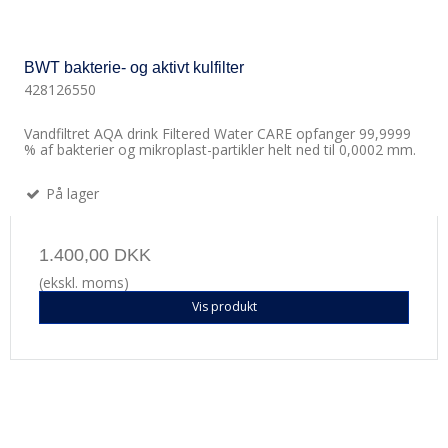
BWT bakterie- og aktivt kulfilter
428126550
Vandfiltret AQA drink Filtered Water CARE opfanger 99,9999
% af bakterier og mikroplast-partikler helt ned til 0,0002 mm.
På lager
1.400,00 DKK
(ekskl. moms)
Vis produkt