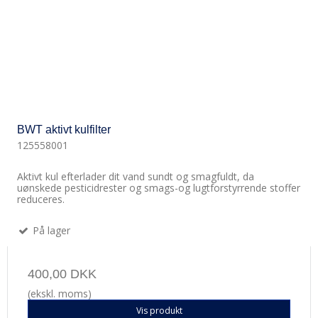
BWT aktivt kulfilter
125558001
Aktivt kul efterlader dit vand sundt og smagfuldt, da
uønskede pesticidrester og smags-​og lugtforstyrrende stoffer
reduceres.
På lager
400,00 DKK
(ekskl. moms)
Vis produkt