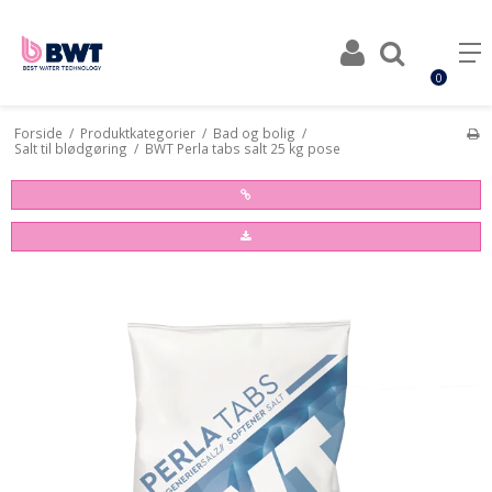
0
Forside
/
Produktkategorier
/
Bad og bolig
/
Salt til blødgøring
/
BWT Perla tabs salt 25 kg pose