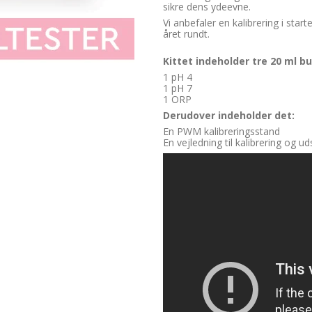
sikre dens ydeevne.
Vi anbefaler en kalibrering i st
året rundt.
Kittet indeholder tre 20 ml b
1 pH 4
1 pH 7
1 ORP
Derudover indeholder det:
En PWM kalibreringsstand
En vejledning til kalibrering og ud