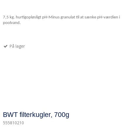
7,5 kg. hurtigopløsligt pH-Minus granulat til at sænke pH-værdien i
poolvand.
På lager
BWT filterkugler, 700g
555810210