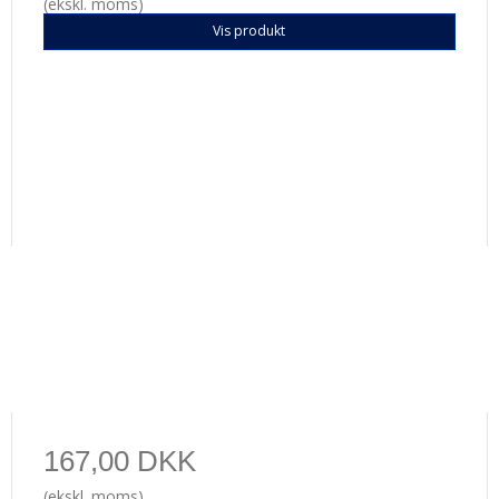
(ekskl. moms)
Vis produkt
167,00 DKK
(ekskl. moms)