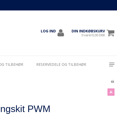
LOG IND
DIN INDKØBSKURV
1000
0 varer0,00 DKK
OG TILBEHØR
RESERVEDELE OG TILBEHØR
ingskit PWM