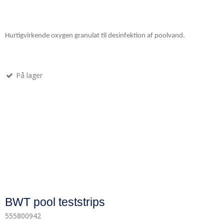
Hurtigvirkende oxygen granulat til desinfektion af poolvand.
På lager
BWT pool teststrips
555800942