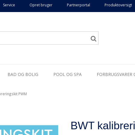
Service
Opret bruger
Partnerportal
Produktoversigt
BAD OG BOLIG
POOL OG SPA
FORBRUGSVARER 
breringskit PWM
BWT kalibrer