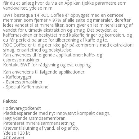
får du et anlæg hvor du via en App kan tjekke parametre som
vandkvalitet, ydelse m.m.
BWT bestaqua 14 ROC Coffee er opbygget med en osmose
membran som fjerner > 97% af alle salte og mineraler, derefter
ledes vandet til et mineralfilter, som giver en let mineralisering af
vandet for ultimativ ekstraktion og smag. Det betyder, at
kaffemaskinen er beskyttet mod kalkaflejringer og korrosion, og
du får perfekt balance for tilberedning af kaffe og te.
ROC Coffee er til dig der ikke går på kompromis med ekstraktion,
smag, ensartethed og beskyttelse.
Kan anvendes til følgende applikationer: kaffe- og
espressomaskiner.
Kontakt BWT for rådgivning og evt. cupping.
Kan anvendens til følgende applikationer:
- Kaffebrygger
- Espressomaskiner
- Special Kaffemaskine
Fakta:
Fødevaregodkendt
Pladsbesparende med nyt innovativt kompakt design.
Højt ydende Osmosemembran
Patenteret mineralsammensætning
Kræver tilslutning af vand, el og afløb.
Ydelse 120 l/t
APP-styret