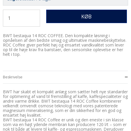
KØB
BWT bestaqua 14 ROC COFFEE. Den kompakte løsning i
opnåelsen af den bedste smag og ultimative maskinebeskyttelse.
ROC Coffee giver perfekt høj og ensartet vandkvalitet som lever
op til de høje krav fra baristaer, den sensoriske oplevelse er her
helt i top.
Beskrivelse
BWT har skabt et kompakt anlæg som sætter helt nye standarder
for optimering af vand til fremstilling af kaffe, kaffespecialiteter og
andre varme drikke. BWT bestaqua 14 ROC Coffee kombinerer
velkendt omvendt osmose teknologi med vores patenterede
magnesium mineralisering, som er din sikkerhed for en god og
ensartet høj kvalitet.
BWT bestaqua 14 ROC Coffee er unik og den eneste i sin klasse
som via en højt ydende membran kan producere 120 l/t – som er
nok til både at levere til kaffe- og espressomaskinen. Derudover