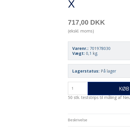
X
717,00 DKK
(ekskl. moms)
Varenr.:
701978030
Vægt:
0,1
kg.
Lagerstatus:
På lager
KØB
50 stk. teststrips til måling af N
Beskrivelse