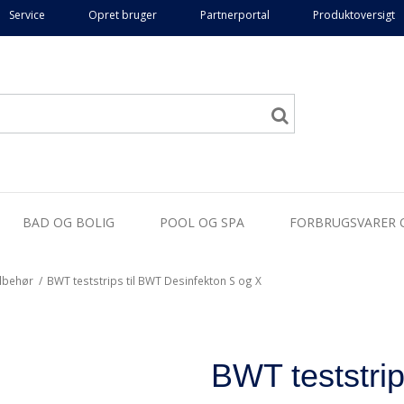
Service
Opret bruger
Partnerportal
Produktoversigt
BAD OG BOLIG
POOL OG SPA
FORBRUGSVARER 
ilbehør
/
BWT teststrips til BWT Desinfekton S og X
BWT teststrip