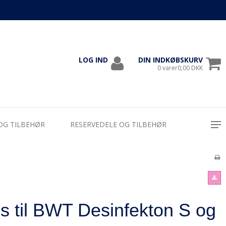
LOG IND
DIN INDKØBSKURV
1000
0 varer0,00 DKK
OG TILBEHØR
RESERVEDELE OG TILBEHØR
s til BWT Desinfekton S og