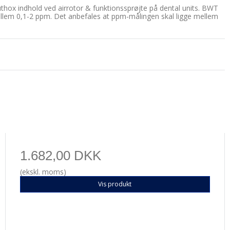
Neuthox indhold ved airrotor & funktionssprøjte på dental units. BWT
ellem 0,1-2 ppm. Det anbefales at ppm-målingen skal ligge mellem
1.682,00 DKK
(ekskl. moms)
Vis produkt