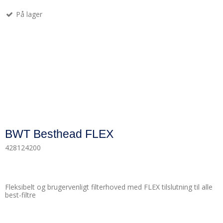
På lager
BWT Besthead FLEX
428124200
Fleksibelt og brugervenligt filterhoved med FLEX tilslutning til alle
best-filtre