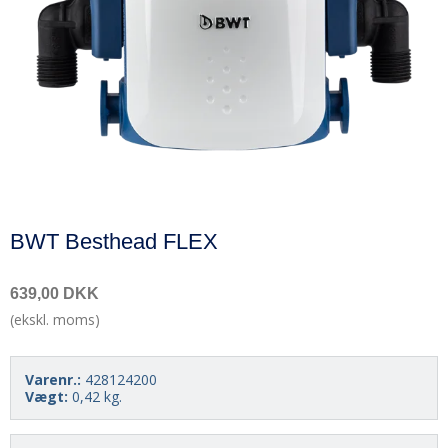
BWT Besthead FLEX
639,00 DKK
(ekskl. moms)
Varenr.:
428124200
Vægt:
0,42
kg.