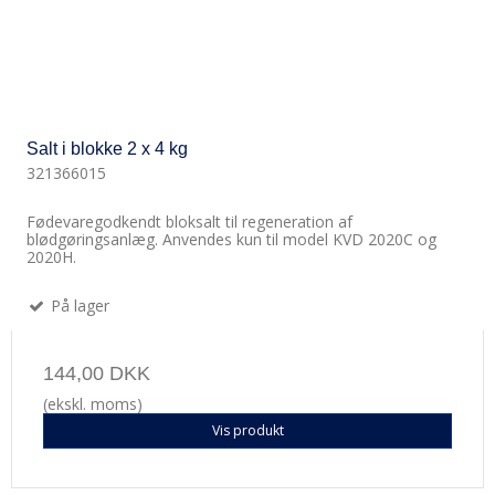
Salt i blokke 2 x 4 kg
321366015
Fødevaregodkendt bloksalt til regeneration af
blødgøringsanlæg. Anvendes kun til model KVD 2020C og
2020H.
På lager
144,00 DKK
(ekskl. moms)
Vis produkt