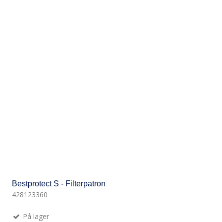
Bestprotect S - Filterpatron
428123360
På lager