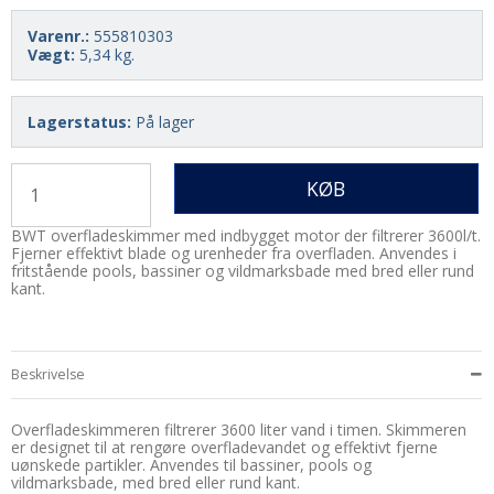
Varenr.:
555810303
Vægt:
5,34
kg.
Lagerstatus:
På lager
KØB
BWT overfladeskimmer med indbygget motor der filtrerer 3600l/t.
Fjerner effektivt blade og urenheder fra overfladen. Anvendes i
fritstående pools, bassiner og vildmarksbade med bred eller rund
kant.
Beskrivelse
Overfladeskimmeren filtrerer 3600 liter vand i timen. Skimmeren
er designet til at rengøre overfladevandet og effektivt fjerne
uønskede partikler. Anvendes til bassiner, pools og
vildmarksbade, med bred eller rund kant.