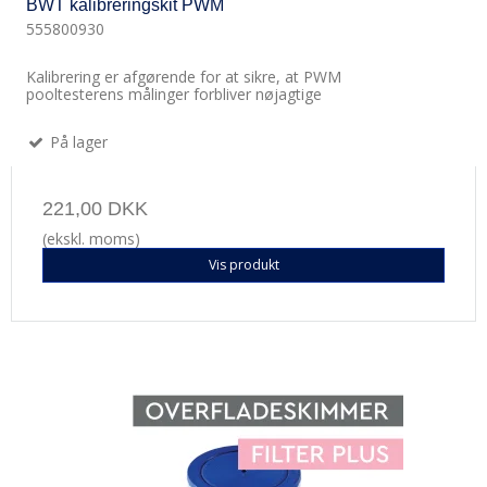
BWT kalibreringskit PWM
555800930
Kalibrering er afgørende for at sikre, at PWM
pooltesterens målinger forbliver nøjagtige
På lager
221,00 DKK
(ekskl. moms)
Vis produkt