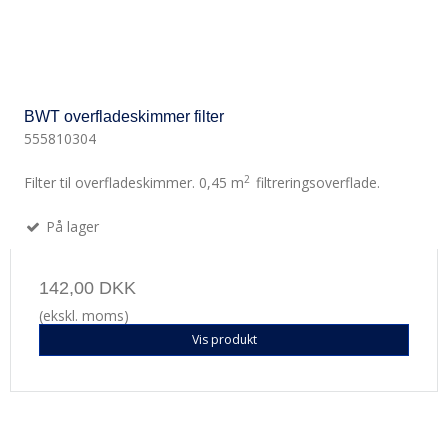
BWT overfladeskimmer filter
555810304
2
Filter til overfladeskimmer. 0,45 m
filtreringsoverflade.
På lager
142,00 DKK
(ekskl. moms)
Vis produkt