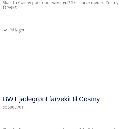
Skal din Cosmy poolrobot være gul? Skift farve med et Cosmy
farvekit.
På lager
BWT jadegrønt farvekit til Cosmy
555800701