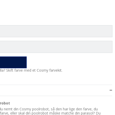
la? Skift farve med et Cosmy farvekit.
lrobot
du nemt din Cosmy poolrobot, så den har lige den farve, du
arve, eller skal din poolrobot måske matche din parasol? Du