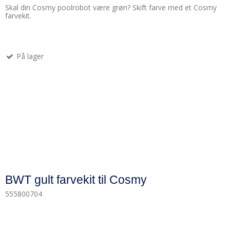
Skal din Cosmy poolrobot være grøn? Skift farve med et Cosmy
farvekit.
På lager
BWT gult farvekit til Cosmy
555800704