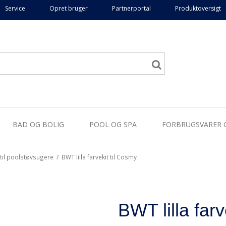
Service
Opret bruger
Partnerportal
Produktoversigt
BAD OG BOLIG
POOL OG SPA
FORBRUGSVARER 
 til poolstøvsugere
/
BWT lilla farvekit til Cosmy
BWT lilla farv