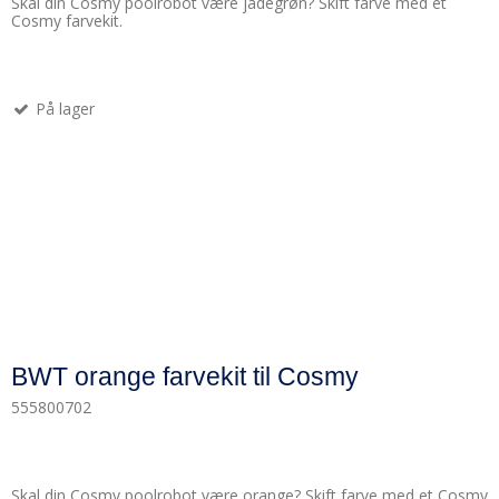
Skal din Cosmy poolrobot være jadegrøn? Skift farve med et
Cosmy farvekit.
På lager
BWT orange farvekit til Cosmy
555800702
Skal din Cosmy poolrobot være orange? Skift farve med et Cosmy