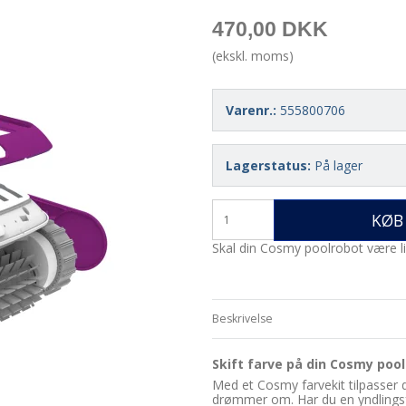
470,00 DKK
(ekskl. moms)
Varenr.:
555800706
Lagerstatus:
På lager
KØB
Skal din Cosmy poolrobot være lil
Beskrivelse
Skift farve på din Cosmy poo
Med et Cosmy farvekit tilpasser 
drømmer om. Har du en yndlingsf