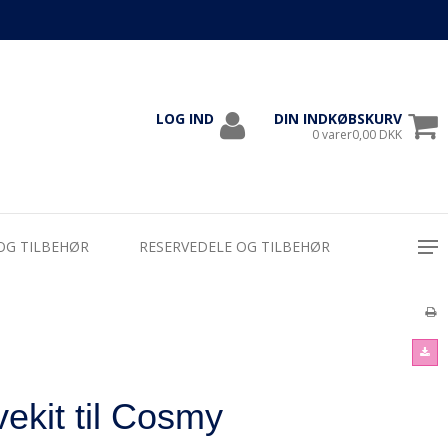
LOG IND
DIN INDKØBSKURV
1000
0 varer0,00 DKK
OG TILBEHØR
RESERVEDELE OG TILBEHØR
ekit til Cosmy