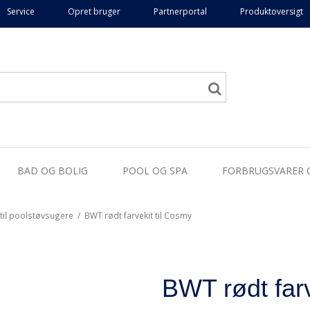
Service
Opret bruger
Partnerportal
Produktoversigt
BAD OG BOLIG
POOL OG SPA
FORBRUGSVARER 
 til poolstøvsugere
/
BWT rødt farvekit til Cosmy
BWT rødt farv