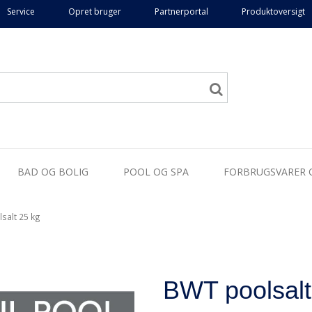
Service
Opret bruger
Partnerportal
Produktoversigt
BAD OG BOLIG
POOL OG SPA
FORBRUGSVARER 
salt 25 kg
BWT poolsalt