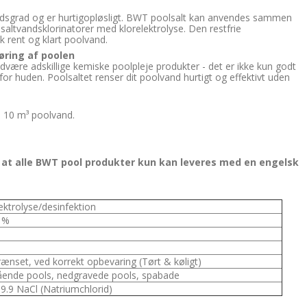
dsgrad og er hurtigopløsligt. BWT poolsalt kan anvendes sammen
 saltvandsklorinatorer med klorelektrolyse. Den restfrie
k rent og klart poolvand.
øring af poolen
dvære adskillige kemiske poolpleje produkter - det er ikke kun godt
or huden. Poolsaltet renser dit poolvand hurtigt og effektivt uden
r. 10 m³ poolvand.
at alle BWT pool produkter kun kan leveres med en engelsk
ektrolyse/desinfektion
 %
ænset, ved korrekt opbevaring (Tørt & køligt)
tående pools, nedgravede pools, spabade
99.9 NaCl (Natriumchlorid)