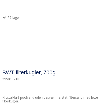
På lager
BWT filterkugler, 700g
555810210
Krystalklart poolvand uden besvær – erstat filtersand med lette
filterkugler.