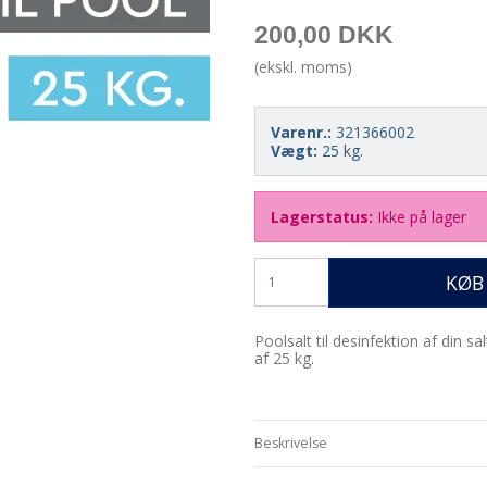
200,00 DKK
(ekskl. moms)
Varenr.:
321366002
Vægt:
25
kg.
Lagerstatus:
Ikke på lager
KØB
Poolsalt til desinfektion af din 
af 25 kg.
Beskrivelse