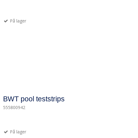
På lager
BWT pool teststrips
555800942
På lager