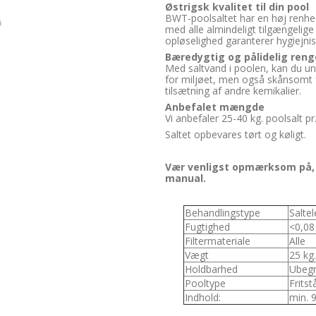
Østrigsk kvalitet til din pool
BWT-poolsaltet har en høj renhe
med alle almindeligt tilgængelige
opløselighed garanterer hygiejnis
Bæredygtig og pålidelig reng
Med saltvand i poolen, kan du un
for miljøet, men også skånsomt f
tilsætning af andre kemikalier.
Anbefalet mængde
Vi anbefaler 25-40 kg. poolsalt p
Saltet opbevares tørt og køligt.
Vær venligst opmærksom på, 
manual.
Behandlingstype
Saltel
Fugtighed
<0,08
Filtermateriale
Alle
Vægt
25 kg.
Holdbarhed
Ubegr
Pooltype
Frits
Indhold:
min. 