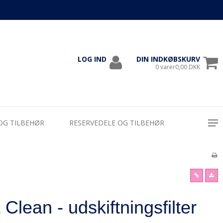
LOG IND
DIN INDKØBSKURV
1000
0 varer0,00 DKK
OG TILBEHØR
RESERVEDELE OG TILBEHØR
lean - udskiftningsfilter