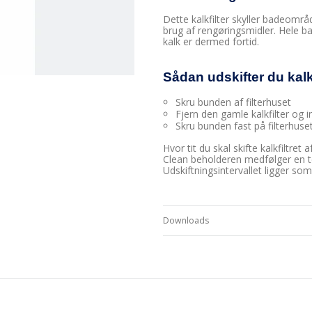
Dette kalkfilter skyller badeområ
brug af rengøringsmidler. Hele b
kalk er dermed fortid.
Sådan udskifter du kalk
Skru bunden af filterhuset
Fjern den gamle kalkfilter og i
Skru bunden fast på filterhuse
Hvor tit du skal skifte kalkfiltre
Clean beholderen medfølger en tes
Udskiftningsintervallet ligger so
Downloads