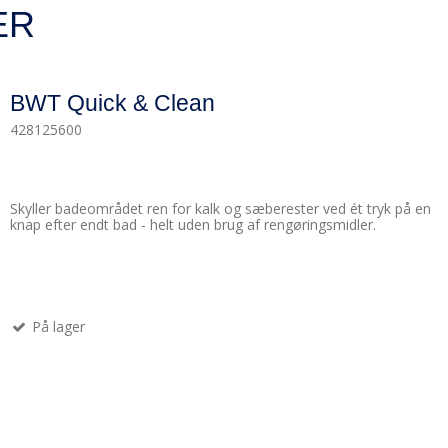
ER
BWT Quick & Clean
428125600
Skyller badeområdet ren for kalk og sæberester ved ét tryk på en
knap efter endt bad - helt uden brug af rengøringsmidler.
På lager