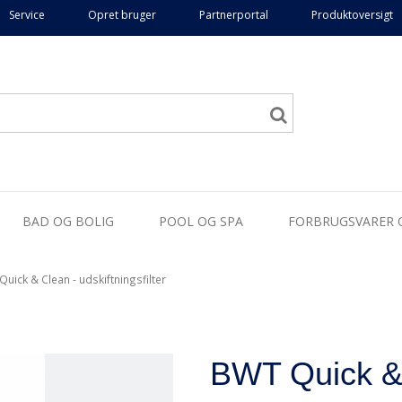
Service
Opret bruger
Partnerportal
Produktoversigt
BAD OG BOLIG
POOL OG SPA
FORBRUGSVARER 
uick & Clean - udskiftningsfilter
BWT Quick & C