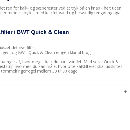
det ren for kalk- og sæberester ved ét tryk på en knap - helt uden
adeområdet skylles med kalkfrit vand og besværlig rengøring pga.
filter i BWT Quick & Clean
ndsæt det nye filter
t igen, og BWT Quick & Clean er igen klar til brug
t afhænger af, hvor meget kalk du har i vandet. Med selve Quick &
tstrip hvormed du kan måle, hvor ofte kalkfilteret skal udskiftes.
m tommelfingerregel mellem 30 til 90 dage.