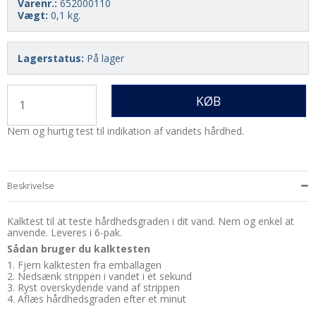
Varenr.:
652000110
Vægt:
0,1
kg.
Lagerstatus:
På lager
KØB
Nem og hurtig test til indikation af vandets hårdhed.
Beskrivelse
Kalktest til at teste hårdhedsgraden i dit vand. Nem og enkel at
anvende. Leveres i 6-pak.
Sådan bruger du kalktesten
1. Fjern kalktesten fra emballagen
2. Nedsænk strippen i vandet i et sekund
3. Ryst overskydende vand af strippen
4. Aflæs hårdhedsgraden efter et minut